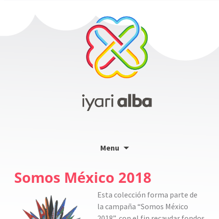
Skip
Menu
to
content
Somos México 2018
Esta colección forma parte de
la campaña “Somos México
2018”, con el fin recaudar fondos