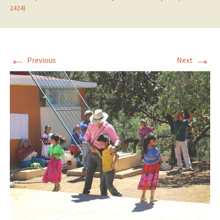
2424)
←
→
Previous
Next