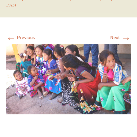
1925)
←
→
Previous
Next