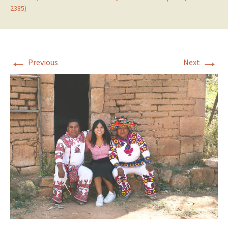
2385)
←
→
Previous
Next